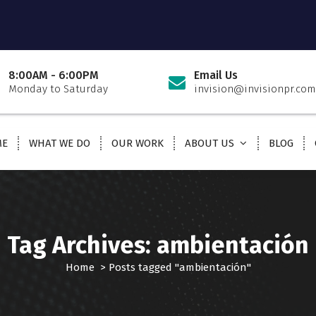
8:00AM - 6:00PM
Email Us
Monday to Saturday
invision@invisionpr.com
ME
WHAT WE DO
OUR WORK
ABOUT US
BLOG
Tag Archives: ambientación
Home
>
Posts tagged "ambientación"