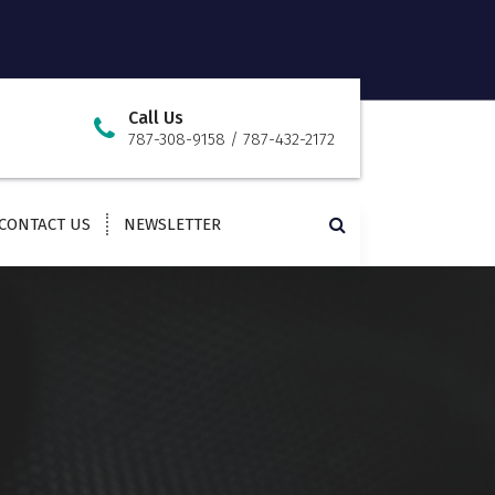
Call Us
787-308-9158 / 787-432-2172
CONTACT US
NEWSLETTER