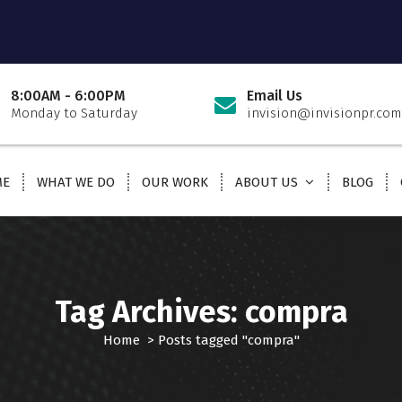
8:00AM - 6:00PM
Email Us
Monday to Saturday
invision@invisionpr.com
ME
WHAT WE DO
OUR WORK
ABOUT US
BLOG
Tag Archives: compra
Home
>
Posts tagged "compra"