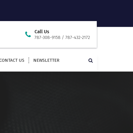
Call Us
787-308-9158 / 787-432-2172
CONTACT US
NEWSLETTER