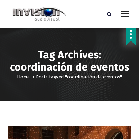
S
k
i
p
WE TAKE YOUR BURDEN AND MEET YOUR GOALS
t
o
c
o
Tag Archives:
n
coordinación de eventos
t
e
Home
>
Posts tagged "coordinación de eventos"
n
t