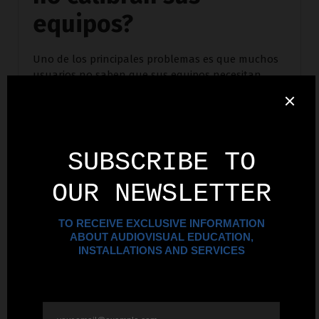
equipos?
Uno de los principales problemas es que muchos
usuarios no saben que sus equipos necesitan
calibración. Creen que basta con encenderlos y
usarlos tal cual vienen de fábrica. Sin embargo,
los ajustes de fábrica están diseñados para ser
genéricos y no tienen en cuenta el entorno
específico en el que se utiliza el equipo.
Otro obstáculo es que el proceso de calibración
puede parecer complicado. Muchos creen que se
necesita conocimiento técnico avanzado para
lograrlo, pero en Invision Corporation, nos
encargamos de todo el proceso por ti.
¿Qué soluciones
ofrece Invision