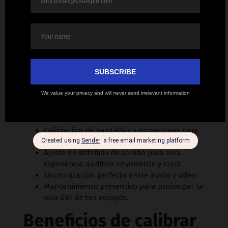
Corporation?
En Invision Corporation, nos especializamos en
ofrecer servicios de calibración que aseguran que
tus equipos audiovisuales funcionen al 100% de
su capacidad. Nuestro equipo de expertos analiza
cada dispositivo y lo ajusta de acuerdo con el
entorno en el que se utiliza.
Nuestros servicios incluyen:
Calibración de pantallas y proyectores para
colores más precisos y realistas.
Ajuste de sistemas de sonido para una
experiencia auditiva envolvente y clara.
Sincronización perfecta entre audio y video.
Mantenimiento preventivo para prolongar la
vida útil de tus equipos.
Beneficios de calibrar