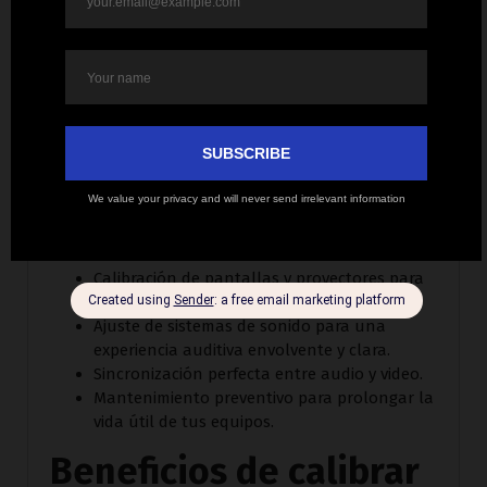
Corporation?
En Invision Corporation, nos especializamos en
ofrecer servicios de calibración que aseguran que
tus equipos audiovisuales funcionen al 100% de
su capacidad. Nuestro equipo de expertos analiza
cada dispositivo y lo ajusta de acuerdo con el
entorno en el que se utiliza.
Nuestros servicios incluyen:
Calibración de pantallas y proyectores para
colores más precisos y realistas.
Ajuste de sistemas de sonido para una
experiencia auditiva envolvente y clara.
Sincronización perfecta entre audio y video.
Mantenimiento preventivo para prolongar la
vida útil de tus equipos.
Beneficios de calibrar