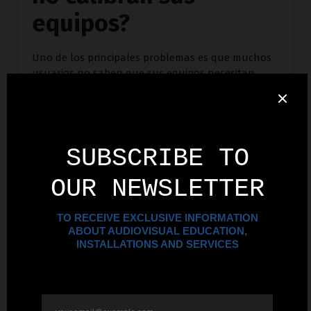
equipos?
Uno de los principales problemas es que muchos
usuarios no saben que sus equipos necesitan
calibración. Creen que basta con encenderlos y
usarlos tal cual vienen de fábrica. Sin embargo,
los ajustes de fábrica están diseñados para ser
genéricos y no tienen en cuenta el entorno
específico en el que se utiliza el equipo.
Otro obstáculo es que el proceso de calibración
puede parecer complicado. Muchos creen que se
necesita conocimiento técnico avanzado para
lograrlo, pero en Invision Corporation, nos
encargamos de todo el proceso por ti.
¿Qué soluciones
ofrece Invision