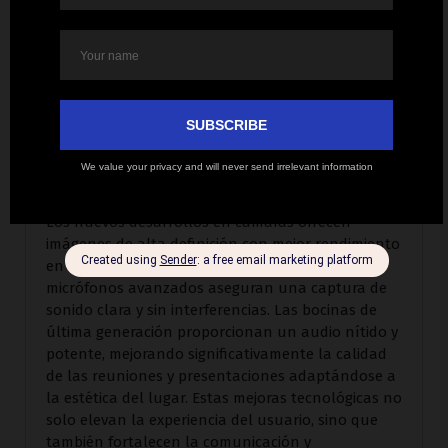
La calidad del equipo audiovisual es fundamental
para garantizar una comunicación clara y efectiva.
Infocomm 2024 mostró los últimos avances en
cámaras, micrófonos, bocinas y otras tecnologías
esenciales para conference rooms, auditorios y
oficinas.
Los nuevos desarrollos en cámaras ofrecen
imágenes de alta definición con mejor rendimiento
en condiciones de poca luz, mientras que los
micrófonos avanzados aseguran una captura de
sonido clara y sin interferencias. Las bocinas de
última generación proporcionan un audio nítido y
potente, mejorando significativamente la calidad
de las reuniones y presentaciones adaptándose a
la estética del lugar. Estas mejoras tecnológicas no
solo elevan la experiencia del usuario, sino que
también fortalecen la comunicación y