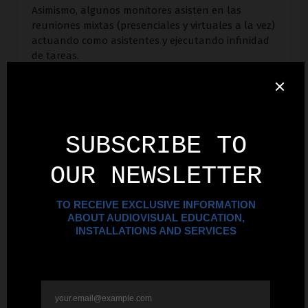
Asimismo, algunos monitores asisten en las
reuniones mixtas (presenciales y virtuales a la vez)
actuando como asistentes y ejecutando infinidad
de tareas.
5. Avances en Tecnología
de Cámaras, Micrófonos,
Bocinas y Tecnología
para Conference Rooms,
Auditorios y Oficinas