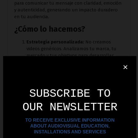
para comunicar tu mensaje con claridad, emoción
y autenticidad, generando un impacto duradero
en tu audiencia.
¿Cómo lo hacemos?
Estrategia personalizada:
No creamos
videos genéricos. Analizamos tu marca, tu
mercado y tus objetivos para desarrollar
contenido audiovisual que realmente
resuene con tu audiencia.
Producción profesional:
Contamos con
equipos de alta tecnología y un equipo de
expertos en dirección, grabación y edición
para asegurar un resultado impecable.
Storytelling visual:
Usamos el poder de la
narrativa para transmitir los valores de tu
empresa, generar confianza y emocionar a
tus clientes potenciales.
Optimización para conversión:
Diseñamos
cada pieza audiovisual pensando en la