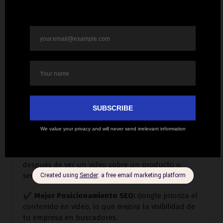
generación de leads, engagement y ventas,
asegurando que cada segundo cuente.
Beneficios de usar video
corporativo en tu
estrategia
✔
Mayor Engagement:
Los videos generan un
80% más de interacción en redes sociales y
páginas web.
✔
Aumento en Conversiones:
Los clientes tienen
un 64% más de probabilidades de comprar
después de ver un video sobre un producto o
servicio.
✔
Mejor Posicionamiento SEO:
Google prioriza el
contenido en video, lo que mejora la visibilidad de
tu empresa en buscadores.