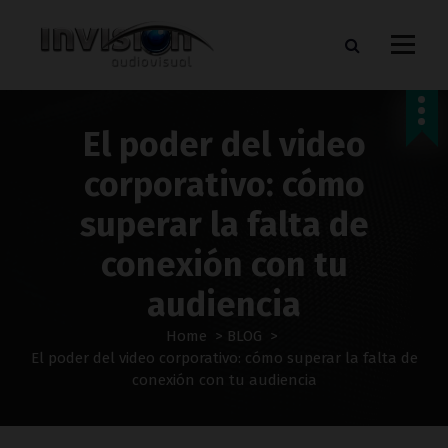
S
k
i
p
WE TAKE YOUR BURDEN AND MEET YOUR GOALS
t
o
El poder del video
c
o
corporativo: cómo
n
t
superar la falta de
e
n
conexión con tu
t
audiencia
Home
>
BLOG
>
El poder del video corporativo: cómo superar la falta de
conexión con tu audiencia