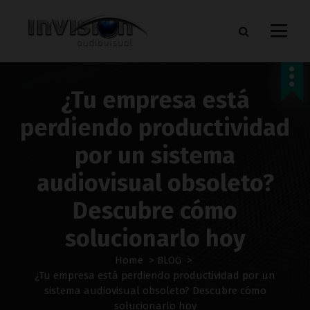
S
k
i
p
WE TAKE YOUR BURDEN AND MEET YOUR GOALS
t
o
¿Tu empresa está
c
o
perdiendo productividad
n
t
por un sistema
e
n
audiovisual obsoleto?
t
Descubre cómo
solucionarlo hoy
Home
>
BLOG
>
¿Tu empresa está perdiendo productividad por un
sistema audiovisual obsoleto? Descubre cómo
solucionarlo hoy