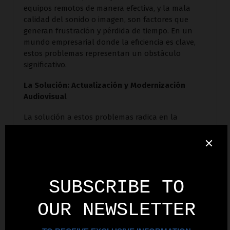
equipos remotos de manera efectiva, y la mala
calidad del sonido o imagen, son factores que
generan frustración y pérdida de tiempo. En un
mundo empresarial donde la eficiencia es clave,
estos problemas representan un obstáculo
significativo.
La Solución: Actualización y Modernización
Audiovisual
La solución a estos problemas radica en la
actualización y modernización de los equipos
audiovisuales. En 2024, la tecnología ha avanzado
a pasos agigantados, y las empresas que no se
mantienen al día están en desventaja. Aquí es
donde entra en juego
Invision Corporation
, el
líder en servicios audiovisuales en Puerto Rico.
Beneficios de una Instalación Profesional
Invision Corporation
se especializa en la