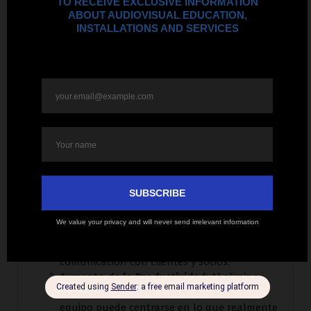
instalación y actualización de sistemas
audiovisuales de última generación. Desde salas
de conferencia equipadas con tecnología de
videoconferencia de alta definición, hasta sistemas
de sonido envolvente y pantallas interactivas,
Invision Corporation
ofrece soluciones integrales
adaptadas a las necesidades específicas de cada
empresa.
Al optar por una instalación profesional con
Invision Corporation
, las empresas en Puerto Rico
pueden disfrutar de múltiples beneficios:
Mejor Comunicación Interna y Externa:
Equipos modernos garantizan que las
reuniones sean fluidas, sin interrupciones, lo
que facilita la toma de decisiones y mejora la
comunicación con clientes y socios.
Aumento de la Productividad:
Al eliminar
los problemas técnicos recurrentes, el
equipo puede centrarse en lo que realmente